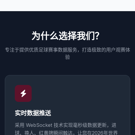
为什么选择我们？
专注于提供优质足球赛事数据服务，打造极致的用户观赛体
验
实时数据推送
采用 WebSocket 技术实现毫秒级数据更新，进
球、换人、红黄牌瞬间触达，让您在2026年世界