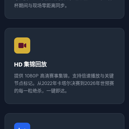
杯期间与现场零距离同步。
HD 集锦回放
提供 1080P 高清赛事集锦，支持倍速播放与关键
节点标记。从2022年卡塔尔决赛到2026年世预赛
的每一粒绝杀，一键即达。