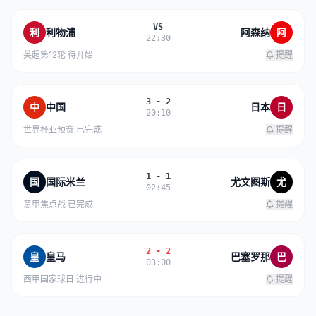
VS
利
利物浦
阿森纳
阿
22:30
英超第12轮 待开始
提醒
3 - 2
中
中国
日本
日
20:10
世界杯亚预赛 已完成
提醒
1 - 1
国
国际米兰
尤文图斯
尤
02:45
意甲焦点战 已完成
提醒
2 - 2
皇
皇马
巴塞罗那
巴
03:00
西甲国家球日 进行中
提醒